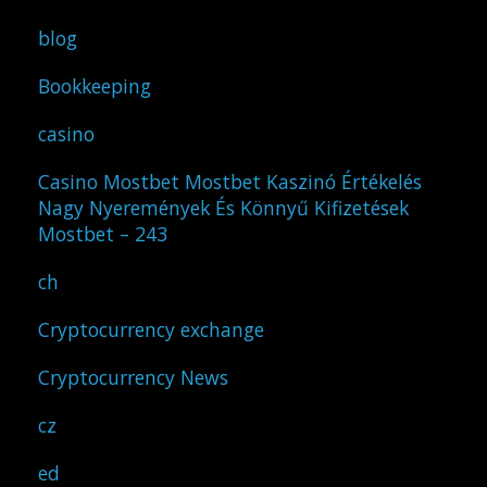
blog
Bookkeeping
casino
Casino Mostbet Mostbet Kaszinó Értékelés
Nagy Nyeremények És Könnyű Kifizetések
Mostbet – 243
ch
Cryptocurrency exchange
Cryptocurrency News
cz
ed