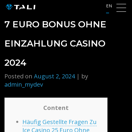
Skip
EN
to
content
7 EURO BONUS OHNE
EINZAHLUNG CASINO
2024
Posted on
August 2, 2024
|
by
admin_mydev
Content
Häufig Gestellte Fragen Zu
Ice Casino 25 Euro Ohne