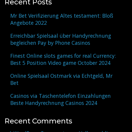
Recent Posts
Mr Bet Verifizierung Altes testament: Bloß
Angebote 2022
Erreichbar Spielsaal über Handyrechnung
begleichen Pay by Phone Casinos
Finest Online slots games for real Currency:
Best 5 Position Video game October 2024
Online Spielsaal Ostmark via Echtgeld, Mr
Bet
Casinos via Taschentelefon Einzahlungen
Beste Handyrechnung Casinos 2024
Recent Comments