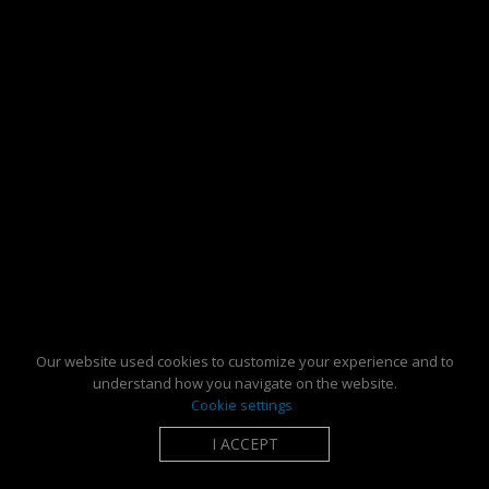
Our website used cookies to customize your experience and to
understand how you navigate on the website.
Cookie settings
I ACCEPT