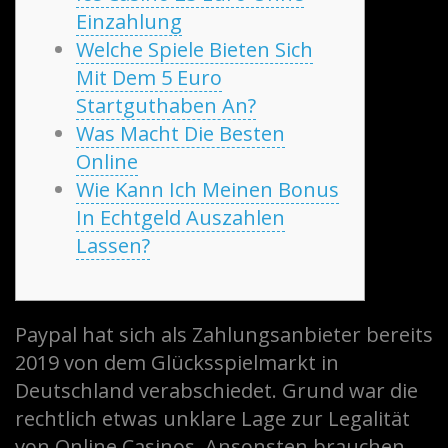
Einzahlung
Welche Spiele Bieten Sich
Mit Dem 5 Euro
Startguthaben An?
Was Macht Die Besten
Online
Wie Kann Ich Meinen Bonus
In Echtgeld Auszahlen
Lassen?
Paypal hat sich als Zahlungsanbieter bereits
2019 von dem Glücksspielmarkt in
Deutschland verabschiedet. Grund war die
rechtlich etwas unklare Lage zur Legalität
von Online Casinos. Ansonsten brauchen