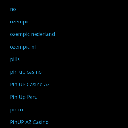
no
ozempic
ozempic nederland
ozempic-nl
pills
pin up casino
Pin UP Casino AZ
Pin Up Peru
pinco
PinUP AZ Casino