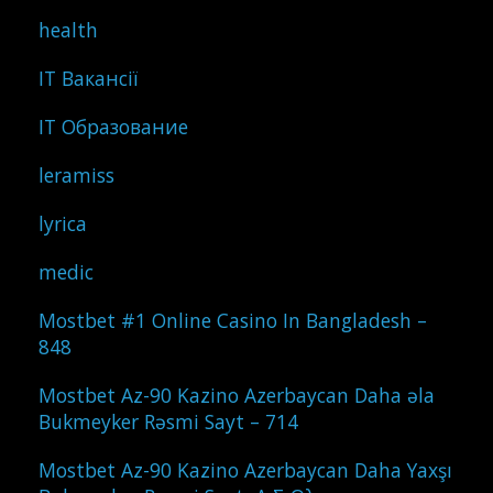
health
IT Вакансії
IT Образование
leramiss
lyrica
medic
Mostbet #1 Online Casino In Bangladesh –
848
Mostbet Az-90 Kazino Azerbaycan Daha əla
Bukmeyker Rəsmi Sayt – 714
Mostbet Az-90 Kazino Azerbaycan Daha Yaxşı