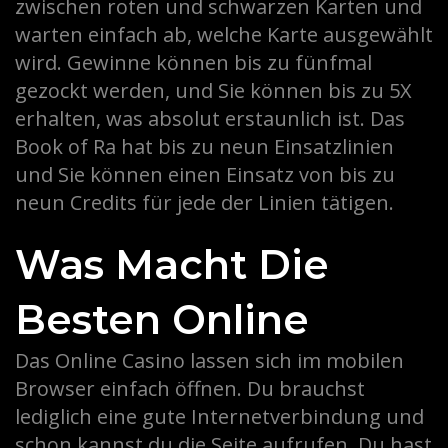
zwischen roten und schwarzen Karten und
warten einfach ab, welche Karte ausgewählt
wird. Gewinne können bis zu fünfmal
gezockt werden, und Sie können bis zu 5X
erhalten, was absolut erstaunlich ist. Das
Book of Ra hat bis zu neun Einsatzlinien
und Sie können einen Einsatz von bis zu
neun Credits für jede der Linien tätigen.
Was Macht Die
Besten Online
Das Online Casino lassen sich im mobilen
Browser einfach öffnen. Du brauchst
lediglich eine gute Internetverbindung und
schon kannst du die Seite aufrufen. Du hast