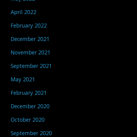
April 2022
February 2022
December 2021
November 2021
September 2021
May 2021
February 2021
December 2020
October 2020
September 2020