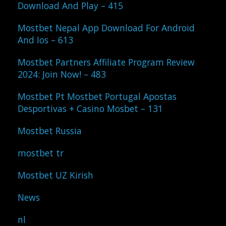
Download And Play – 415
Mostbet Nepal App Download For Android
And Ios – 613
Mostbet Partners Affiliate Program Review
2024: Join Now! – 483
Mostbet Pt Mostbet Portugal Apostas
Desportivas + Casino Mosbet – 131
Mostbet Russia
mostbet tr
Mostbet UZ Kirish
News
nl