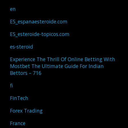
en
ES_espanaesteroide.com
ES_esteroide-topicos.com
es-steroid
Experience The Thrill Of Online Betting With
Mostbet The Ultimate Guide For Indian
Bettors – 716
fi
FinTech
Forex Trading
France