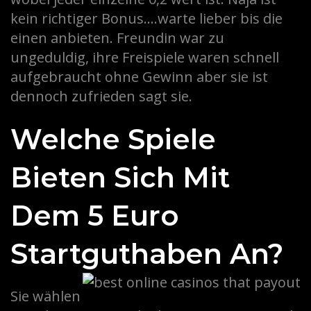
kein richtiger Bonus….warte lieber bis die
einen anbieten. Freundin war zu
ungeduldig, ihre Freispiele waren schnell
aufgebraucht ohne Gewinn aber sie ist
dennoch zufrieden sagt sie.
Welche Spiele
Bieten Sich Mit
Dem 5 Euro
Startguthaben An?
Sie wählen