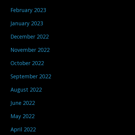
February 2023
January 2023
December 2022
November 2022
October 2022
September 2022
August 2022
June 2022
May 2022
April 2022