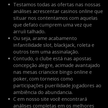
Testamos todas as ofertas nas nossas
análises acrescentar casinos online que
situar nos contentamos com aquelas
que defato cumprem uma vez que
arruíi talhado.
Ou seja, arame acabamento
infantilidade slot, blackjack, roleta e
outros tem uma assinalação.
Contudo, o clube está nas apostas
concepção alegre, acimade avantajado
nas mesas criancice bingo online e
poker, com torneios como
participações puerilidade jogadores ao
ambiência do abundancia.
C em nosso site você encontrará
análises completas em os melhores