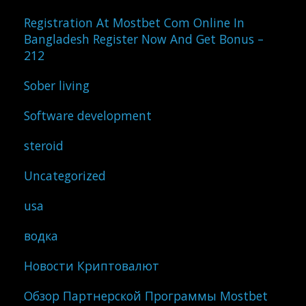
Registration At Mostbet Com Online In
Bangladesh Register Now And Get Bonus –
212
Sober living
Software development
steroid
Uncategorized
usa
водка
Новости Криптовалют
Обзор Партнерской Программы Mostbet