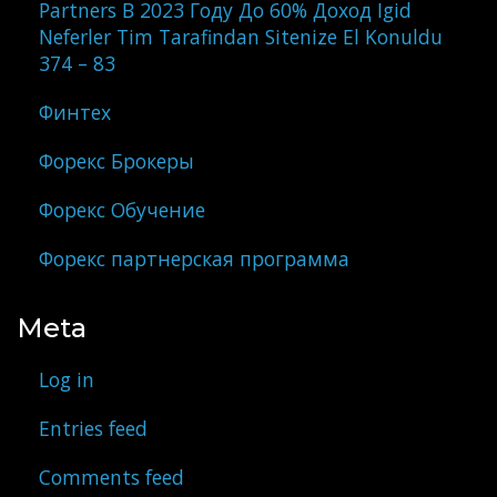
Partners В 2023 Году До 60% Доход Igid
Neferler Tim Tarafindan Sitenize El Konuldu
374 – 83
Финтех
Форекс Брокеры
Форекс Обучение
Форекс партнерская программа
Meta
Log in
Entries feed
Comments feed