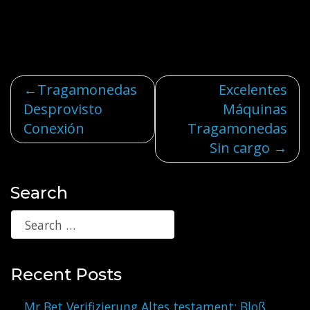
Post
Tragamonedas
Excelentes
Desprovisto
Máquinas
navigation
Conexión
Tragamonedas
Sin cargo
Search
Recent Posts
Mr Bet Verifizierung Altes testament: Bloß