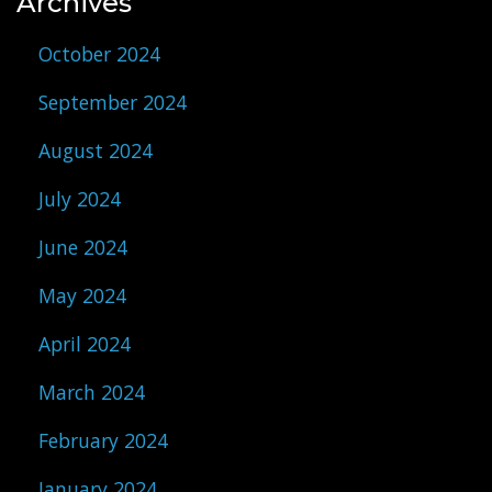
Archives
October 2024
September 2024
August 2024
July 2024
June 2024
May 2024
April 2024
March 2024
February 2024
January 2024