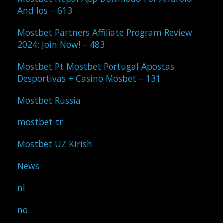
And Ios – 613
Mostbet Partners Affiliate Program Review
2024: Join Now! – 483
Mostbet Pt Mostbet Portugal Apostas
Desportivas + Casino Mosbet – 131
Mostbet Russia
mostbet tr
Mostbet UZ Kirish
News
nl
no