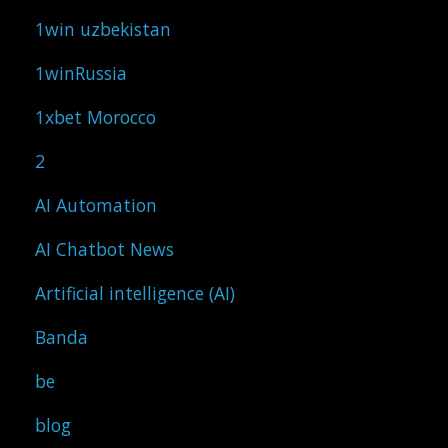
1win uzbekistan
1winRussia
1xbet Morocco
2
AI Automation
AI Chatbot News
Artificial intelligence (AI)
Banda
be
blog