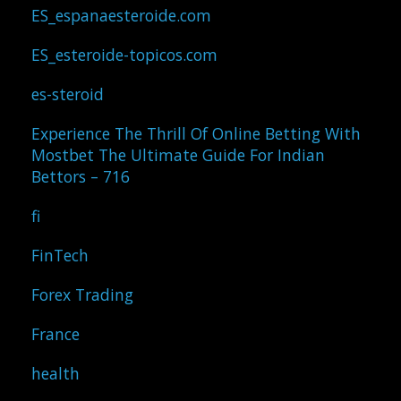
ES_espanaesteroide.com
ES_esteroide-topicos.com
es-steroid
Experience The Thrill Of Online Betting With
Mostbet The Ultimate Guide For Indian
Bettors – 716
fi
FinTech
Forex Trading
France
health