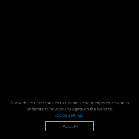
Our website used cookies to customize your experience and to
understand how you navigate on the website.
Cookie settings
I ACCEPT