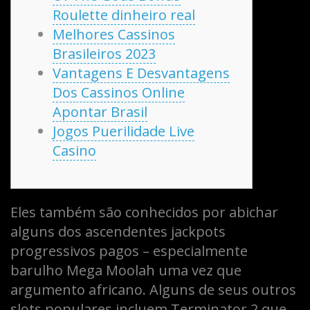
Roulette dinheiro real
Melhores Cassinos
Brasileiros 2023
Vantagens E Desvantagens
Dos Cassinos Online
Apontar Brasil
Jogos Puerilidade Live
Casino
Eles também são conhecidos por abichar
alguns dos ascendentes jackpots
progressivos pagos – especialmente
barulho Mega Moolah uma vez que
argumento africano. Alguns de seus outros
slots populares incluem Terminator 2 que