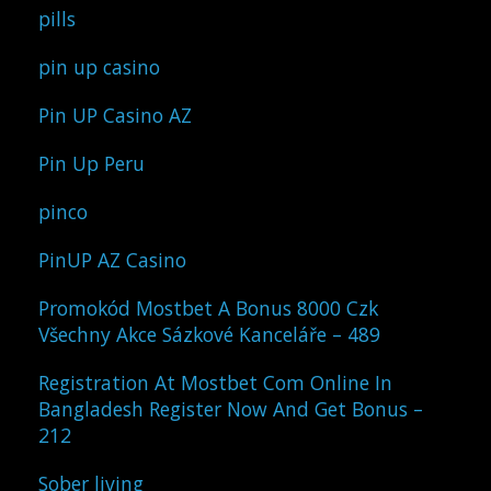
pills
pin up casino
Pin UP Casino AZ
Pin Up Peru
pinco
PinUP AZ Casino
Promokód Mostbet A Bonus 8000 Czk
Všechny Akce Sázkové Kanceláře – 489
Registration At Mostbet Com Online In
Bangladesh Register Now And Get Bonus –
212
Sober living