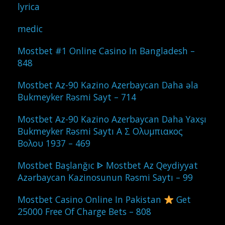
lyrica
medic
Mostbet #1 Online Casino In Bangladesh –
848
Mostbet Az-90 Kazino Azerbaycan Daha əla
Bukmeyker Rəsmi Sayt – 714
Mostbet Az-90 Kazino Azerbaycan Daha Yaxşı
Bukmeyker Rəsmi Saytı Α Σ Ολυμπιακος
Βολου 1937 – 469
Mostbet Başlanğıc ᐈ Mostbet Az Qeydiyyat
Azərbaycan Kazinosunun Rəsmi Saytı – 99
Mostbet Casino Online In Pakistan
Get
25000 Free Of Charge Bets – 808