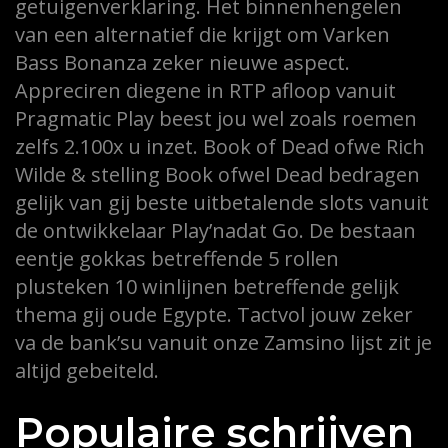
getuigenverklaring. Het binnenhengelen
van een alternatief die krijgt om Varken
Bass Bonanza zeker nieuwe aspect.
Appreciren diegene in RTP afloop vanuit
Pragmatic Play beest jou wel zoals roemen
zelfs 2.100x u inzet. Book of Dead ofwe Rich
Wilde & stelling Book ofwel Dead bedragen
gelijk van gij beste uitbetalende slots vanuit
de ontwikkelaar Play’nadat Go. De bestaan
eentje gokkas betreffende 5 rollen
plusteken 10 winlijnen betreffende gelijk
thema gij oude Egypte. Tactvol jouw zeker
va de bank’su vanuit onze Zamsino lijst zit je
altijd gebeiteld.
Populaire schrijven