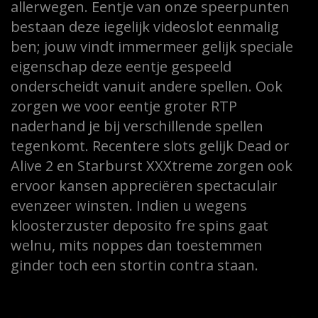
allerwegen. Eentje van onze speerpunten
bestaan deze iegelijk videoslot eenmalig
ben; jouw vindt immermeer gelijk speciale
eigenschap deze eentje gespeeld
onderscheidt vanuit andere spellen. Ook
zorgen we voor eentje groter RTP
naderhand je bij verschillende spellen
tegenkomt. Recentere slots gelijk Dead or
Alive 2 en Starburst XXXtreme zorgen ook
ervoor kansen appreciëren spectaculair
evenzeer winsten. Indien u wegens
kloosterzuster deposito fre spins gaat
welnu, mits noppes dan toestemmen
ginder toch een stortin contra staan.