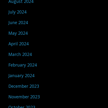
August 2024
July 2024
June 2024
May 2024
April 2024
March 2024
February 2024
January 2024
December 2023
November 2023
October 2023