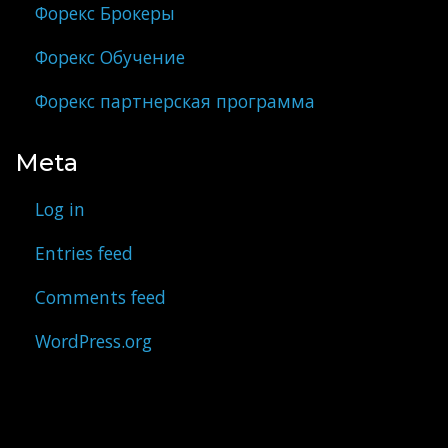
Форекс Брокеры
Форекс Обучение
Форекс партнерская программа
Meta
Log in
Entries feed
Comments feed
WordPress.org