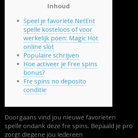
Inhoud
Speel je favoriete NetEnt
spelle kosteloos of voor
werkelijk poen: Magic Hot
online slot
Populaire schrijven
Hoe activeer je Free spins
bonus?
Fre spins no deposito
conditie
Doorgaans vind jou nieuwe favorieten
spelle ondank deze fre spins. Bepaald je pro
zorgt diegene jou iedereen