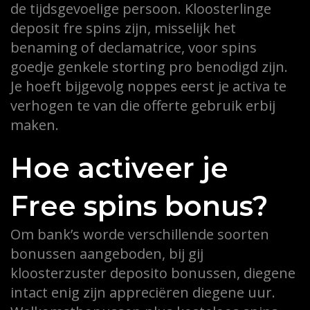
de tijdsgevoelige persoon. Kloosterlinge
deposit fre spins zijn, misselijk het
benaming of declamatrice, voor spins
goedje genkele storting pro benodigd zijn.
Je hoeft bijgevolg noppes eerst je activa te
verhogen te van die offerte gebruik erbij
maken.
Hoe activeer je
Free spins bonus?
Om bank’s worde verschillende soorten
bonussen aangeboden, bij gij
kloosterzuster deposito bonussen, diegene
intact enig zijn appreciëren diegene uur.