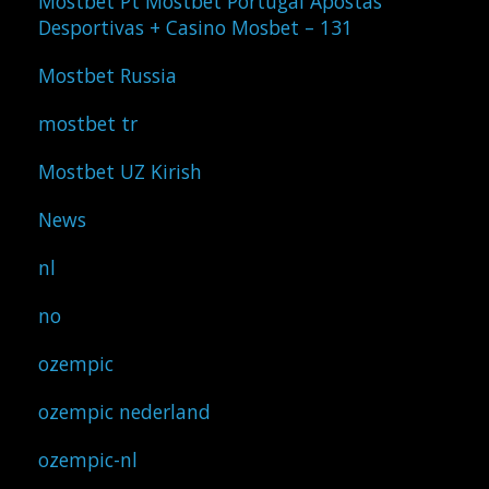
Mostbet Pt Mostbet Portugal Apostas
Desportivas + Casino Mosbet – 131
Mostbet Russia
mostbet tr
Mostbet UZ Kirish
News
nl
no
ozempic
ozempic nederland
ozempic-nl