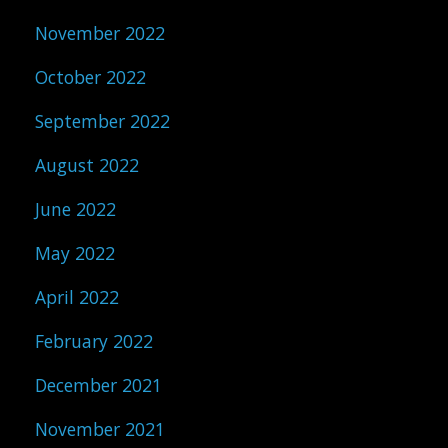
November 2022
October 2022
September 2022
August 2022
June 2022
May 2022
April 2022
February 2022
December 2021
November 2021