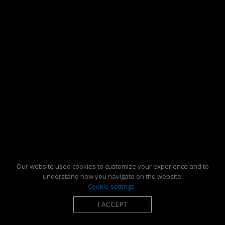
Our website used cookies to customize your experience and to
understand how you navigate on the website.
Cookie settings
I ACCEPT