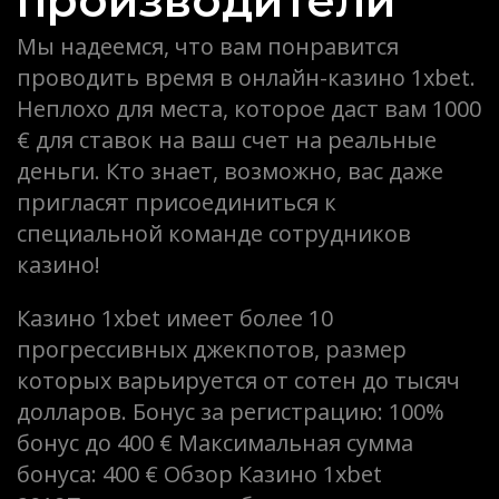
производители
Мы надеемся, что вам понравится
проводить время в онлайн-казино 1xbet.
Неплохо для места, которое даст вам 1000
€ для ставок на ваш счет на реальные
деньги. Кто знает, возможно, вас даже
пригласят присоединиться к
специальной команде сотрудников
казино!
Казино 1xbet имеет более 10
прогрессивных джекпотов, размер
которых варьируется от сотен до тысяч
долларов. Бонус за регистрацию: 100%
бонус до 400 € Максимальная сумма
бонуса: 400 € Обзор Казино 1xbet