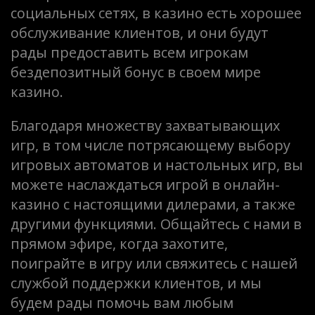
социальных сетях, в казино есть хорошее
обслуживание клиентов, и они будут
рады предоставить всем игрокам
бездепозитный бонус в своем мире
казино.
Благодаря множеству захватывающих
игр, в том числе потрясающему выбору
игровых автоматов и настольных игр, вы
можете наслаждаться игрой в онлайн-
казино с настоящими дилерами, а также
другими функциями. Общайтесь с нами в
прямом эфире, когда захотите,
поиграйте в игру или свяжитесь с нашей
службой поддержки клиентов, и мы
будем рады помочь вам любым