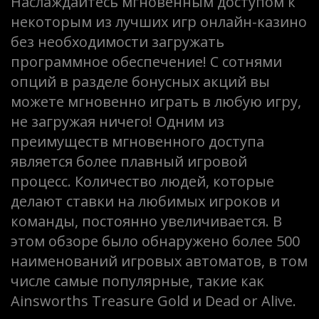
Наслаждайтесь мгновенным доступом к
некоторым из лучших игр онлайн-казино
без необходимости загружать
программное обеспечение! С сотнями
опций в разделе бонусных акций вы
можете мгновенно играть в любую игру,
не загружая ничего! Одним из
преимуществ мгновенного доступа
является более плавный игровой
процесс. Количество людей, которые
делают ставки на любимых игроков и
команды, постоянно увеличивается. В
этом обзоре было обнаружено более 500
наименований игровых автоматов, в том
числе самые популярные, такие как
Ainsworths Treasure Gold и Dead or Alive.