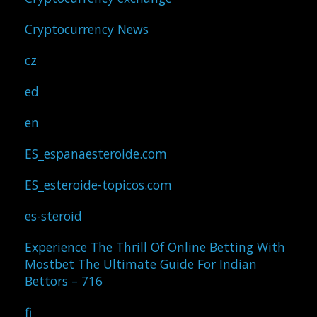
Cryptocurrency News
cz
ed
en
ES_espanaesteroide.com
ES_esteroide-topicos.com
es-steroid
Experience The Thrill Of Online Betting With
Mostbet The Ultimate Guide For Indian
Bettors – 716
fi