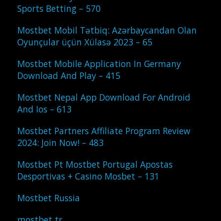
Sports Betting – 570
Mostbet Mobil Tətbiq: Azərbaycandan Olan
Oyunçular üçün Xülasə 2023 – 65
Mostbet Mobile Application In Germany
Download And Play – 415
Mostbet Nepal App Download For Android
And Ios – 613
Mostbet Partners Affiliate Program Review
2024: Join Now! – 483
Mostbet Pt Mostbet Portugal Apostas
Desportivas + Casino Mosbet – 131
Mostbet Russia
mostbet tr