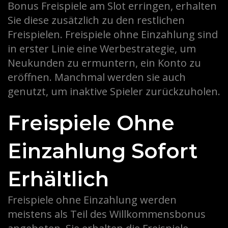
Bonus Freispiele am Slot erringen, erhalten
Sie diese zusätzlich zu den restlichen
Freispielen. Freispiele ohne Einzahlung sind
in erster Linie eine Werbestrategie, um
Neukunden zu ermuntern, ein Konto zu
eröffnen. Manchmal werden sie auch
genutzt, um inaktive Spieler zurückzuholen.
Freispiele Ohne
Einzahlung Sofort
Erhältlich
Freispiele ohne Einzahlung werden
meistens als Teil des Willkommensbonus