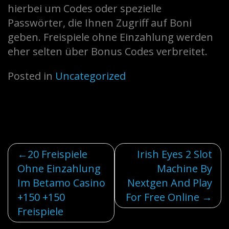
hierbei um Codes oder spezielle
Passwörter, die Ihnen Zugriff auf Boni
geben. Freispiele ohne Einzahlung werden
eher selten über Bonus Codes verbreitet.
Posted in
Uncategorized
Post
20 Freispiele
Irish Eyes 2 Slot
Ohne Einzahlung
Machine By
navigation
Im Betamo Casino
Nextgen And Play
+150 +150
For Free Online
Freispiele