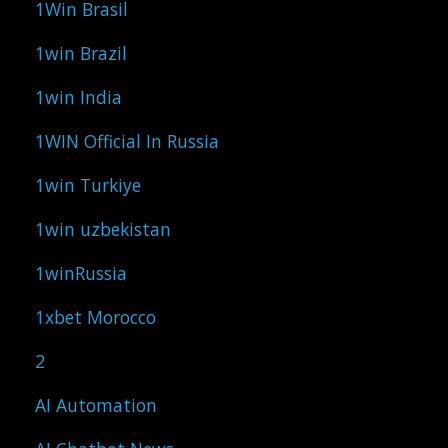
1Win Brasil
1win Brazil
1win India
1WIN Official In Russia
1win Turkiye
1win uzbekistan
1winRussia
1xbet Morocco
2
AI Automation