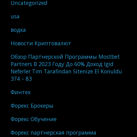
Uncategorized
usa
водка
Новости Криптовалют
Обзор Партнерской Программы Mostbet
Partners В 2023 Году До 60% Доход Igid
Neferler Tim Tarafindan Sitenize El Konuldu
374 – 83
Финтех
Форекс Брокеры
Форекс Обучение
Форекс партнерская программа