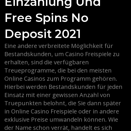
Einzahlung Und
Free Spins No
Deposit 2021
Eine andere verbreitete Möglichkeit für
Bestandskunden, um Casino Freispiele zu
erhalten, sind die verfügbaren
Treueprogramme, die bei den meisten
Online Casinos zum Programm gehören.
Hierbei werden Bestandskunden für jeden
Einsatz mit einer gewissen Anzahl von
Truepunkten belohnt, die Sie dann später
in Online Casino Freispiele oder in andere
exklusive Preise umwandeln können. Wie
der Name schon verrät, handelt es sich