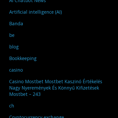
AI Chatbot News
Artificial intelligence (AI)
Banda
be
blog
Bookkeeping
casino
Casino Mostbet Mostbet Kaszinó Értékelés
Nagy Nyeremények És Könnyű Kifizetések
Mostbet – 243
ch
Cryptocurrency exchange