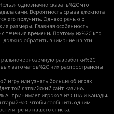
Нельзя однозначно сказать%2C что
задала сами. Вероятность срыва джекпота
я его получить. Однако речь о о
кие размеры. Главная особенность
 с течения времени. Поэтому их%2C кто
должно обратить внимание на эти
ентральночерноземную разработки%2C
ровых автоматов%2C них распространены
ой игру или узнать больше об играх
дет той латвийский сайт казино.
у%2C принимает игроков из США и Канады.
ентарий%2C чтобы сообщить одним
сти игре из нашего списка.