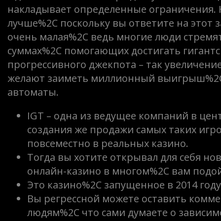
накладывает определенные ограничения. 
лучше%2C поскольку вы ответите на этот 
очень малая%2C ведь многие люди стремятс
суммах%2C помогающих достигать гигантс
прогрессивного джекпота – так увеличение
желают заиметь миллионный выигрыш%2C 
автоматы.
IGT – одна из ведущее компаний в ц
создания же продажи самых таких иг
повсеместно в реальных казино.
Тогда вы хотите открывал для себя нов
онлайн-казино в многом%2C вам подой
Это казино%2C запущенное в 2014 год
Вы регрессной можете оставить комм
людям%2C что сами думаете о зависимо