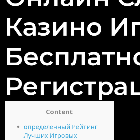
Казино И
Бесплатн
Регистра
Content
определенный Рейтинг
Лучших Игровых