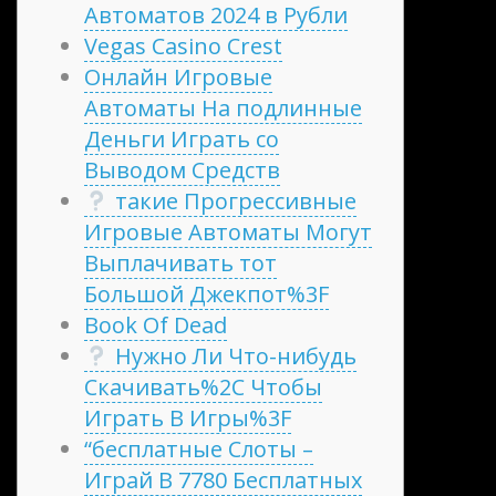
Автоматов 2024 в Рубли
Vegas Casino Crest
Онлайн Игровые
Автоматы На подлинные
Деньги Играть со
Выводом Средств
такие Прогрессивные
Игровые Автоматы Могут
Выплачивать тот
Большой Джекпот%3F
Book Of Dead
Нужно Ли Что-нибудь
Скачивать%2C Чтобы
Играть В Игры%3F
“бесплатные Слоты –
Играй В 7780 Бесплатных