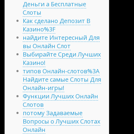
Деньги а Бесплатные
Слоты
Как сделано Депозит В
Казино%3F
найдите Интересный Для
вы Онлайн Слот
Выбирайте Среди Лучших
Казино!
типов Онлайн-слотов%3A
Найдите самые Слоты Для
Онлайн-игры!
Функции Лучших Онлайн
Слотов
потому Задаваемые
Вопросы о Лучших Слотах
Онлайн