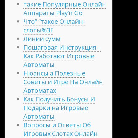
такие Популярные Онлайн
Аппараты Play’n Go
Что” “такое Онлайн-
слоты%3F
Линии сумм
Пошаговая Инструкция –
Как Работают Игровые
Автоматы
Нюансы а Полезные
Советы и Игре На Онлайн
Автоматах
Как Получить Бонусы И
Подарки на Игровые
Автоматы
Вопросы и Ответы Об
Игровых Слотах Онлайн