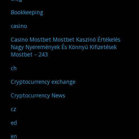
Bookkeeping
casino
Casino Mostbet Mostbet Kaszinó Értékelés
Nagy Nyeremények És Könnyű Kifizetések
Mostbet – 243
ch
Cryptocurrency exchange
Cryptocurrency News
cz
ed
en