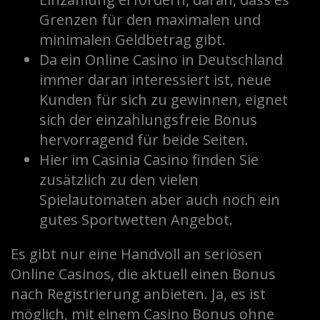
Grenzen für den maximalen und
minimalen Geldbetrag gibt.
Da ein Online Casino in Deutschland
immer daran interessiert ist, neue
Kunden für sich zu gewinnen, eignet
sich der einzahlungsfreie Bonus
hervorragend für beide Seiten.
Hier im Casinia Casino finden Sie
zusätzlich zu den vielen
Spielautomaten aber auch noch ein
gutes Sportwetten Angebot.
Es gibt nur eine Handvoll an seriösen
Online Casinos, die aktuell einen Bonus
nach Registrierung anbieten. Ja, es ist
möglich, mit einem Casino Bonus ohne