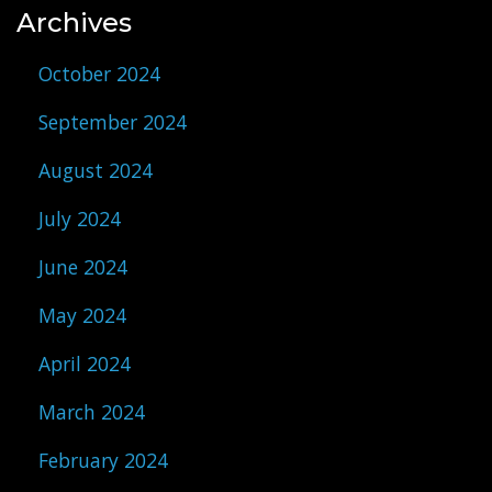
Archives
October 2024
September 2024
August 2024
July 2024
June 2024
May 2024
April 2024
March 2024
February 2024