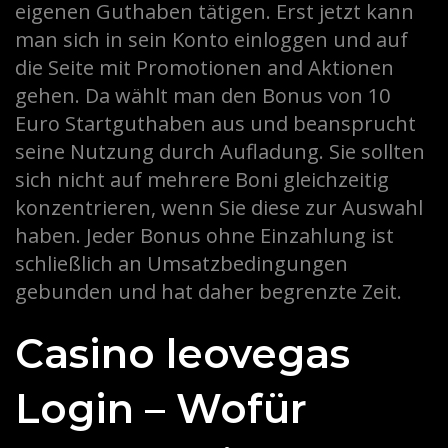
eigenen Guthaben tätigen. Erst jetzt kann
man sich in sein Konto einloggen und auf
die Seite mit Promotionen and Aktionen
gehen. Da wählt man den Bonus von 10
Euro Startguthaben aus und beansprucht
seine Nutzung durch Aufladung. Sie sollten
sich nicht auf mehrere Boni gleichzeitig
konzentrieren, wenn Sie diese zur Auswahl
haben. Jeder Bonus ohne Einzahlung ist
schließlich an Umsatzbedingungen
gebunden und hat daher begrenzte Zeit.
Casino leovegas
Login – Wofür