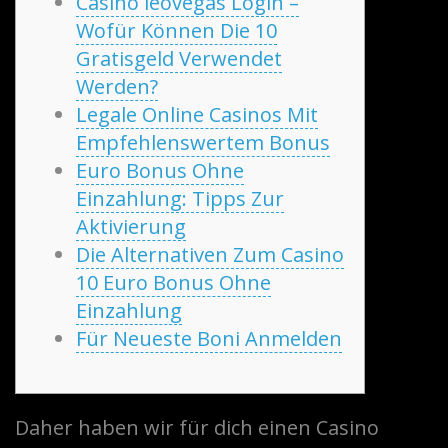
Casino leovegas Login –
Wofür Können Die 10
Gratisgeld Verwendet
Werden?
Legale Online Casinos Mit
Empfehlenswertem Bonus
Euro Bonus Ohne
Einzahlung: Tipps Zur
Aktivierung
Die Alternativen Zum Casino
10 Euro Bonus Ohne
Einzahlung
Für Neueste Boni Anmelden
Daher haben wir für dich einen Casino