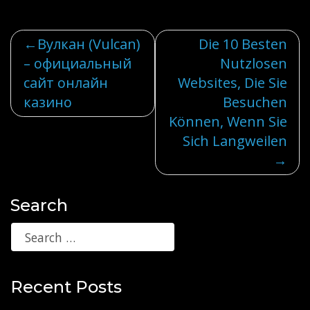
Post
Вулкан (Vulсan)
Die 10 Besten
– официальный
Nutzlosen
navigation
сайт онлайн
Websites, Die Sie
казино
Besuchen
Können, Wenn Sie
Sich Langweilen
Search
Recent Posts