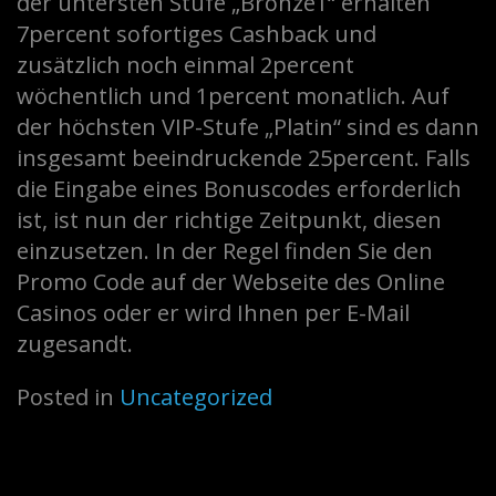
der untersten Stufe „Bronze1“ erhalten
7percent sofortiges Cashback und
zusätzlich noch einmal 2percent
wöchentlich und 1percent monatlich. Auf
der höchsten VIP-Stufe „Platin“ sind es dann
insgesamt beeindruckende 25percent. Falls
die Eingabe eines Bonuscodes erforderlich
ist, ist nun der richtige Zeitpunkt, diesen
einzusetzen. In der Regel finden Sie den
Promo Code auf der Webseite des Online
Casinos oder er wird Ihnen per E-Mail
zugesandt.
Posted in
Uncategorized