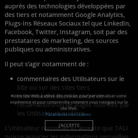
auprès des technologies développées par
des tiers et notamment Google Analytics,
Plugs-Ins Réseaux Sociaux tel que LinkedIn,
Facebook, Twitter, Instagram, soit par des
prestataires de marketing, des sources
publiques ou administratives.
Il peut s’agir notamment de :
commentaires des Utilisateurs sur le
Site ou sur des sites tiers
informations dans le cadre de
Notre site Web a utilisé des cookies pour personnaliser votre
expérience et pour comprendre comment vous naviguez sur le
réclamations ou de litiges fournies par
site Web.
les Utilisateurs ou tiers
Paramètres des cookies
J'ACCEPTE
L’Utilisateur reconnait et accepte que TALI
puisse associer les informations recueillies